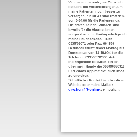
Videosprechstunde, am Mittwoch
besuche ich Weiterbildungen, um
meine Patienten noch besser zu
versorgen, die MFAs sind trotzdem
von 8-14.00 für die Patienten da.
Die ersten beiden Stunden sind
jeweils für die Akutpatienten
vorgesehen und Freitag erledige ich
meine Hausbesuche. Tf.nr.
0335/62071 oder Fax: 684158
Befundauskunft findet Montag bis
Donnerstag von 18-19.00 über die
Telefonnr. 033566592060 statt.
In dringenden Notfällen bin ich
über mein Handy die 016096650311
und Whats App mit aktuellen Infos
zu erreichen.
Schriftlicher Kontakt ist über diese
Website oder meine Mailadr.
dr.w.horn@t-online
.de möglich.