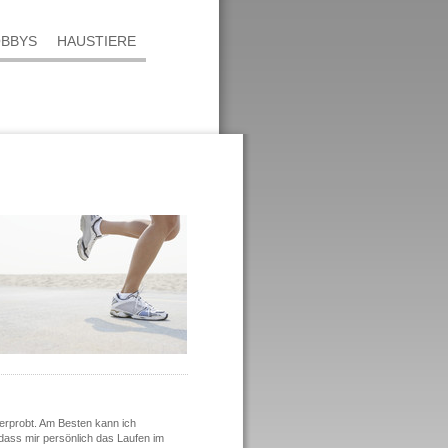
BBYS
HAUSTIERE
s erprobt. Am Besten kann ich
 dass mir persönlich das Laufen im