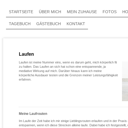
STARTSEITE
ÜBER MICH
MEIN ZUHAUSE
FOTOS
HO
TAGEBUCH
GÄSTEBUCH
KONTAKT
Laufen
Laufen ist meine Nummer eins, wenn es darum geht, mich körperlich fit
zu halten. Das Laufen an sich hat schon eine entspannende, ja
mediative Wirkung auf mich. Darüber hinaus kann ich meine
körperliche Ausdauer testen und die Grenzen meiner Leistungsfähigkeit
erfahren.
Meine Laufrouten
Im Laufe der Zeit habe ich mir einige Lieblingsrouten erlaufen und in der Praxi
entspannen, wenn ich diese Strecken alleine laufe. Dabei habe ich festgestellt,