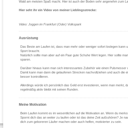
Wald am meisten Spaß macht. Hier ist auch der Boden sehr angenehm zum La
Hier seht ihr ein Video von meiner Lieblingsstrecke:
Video: Joggen im Frankfurt (Oder) Volkspark
Ausrüstung
Das Beste am Laufen ist, dass man mehr oder weniger sofort loslegen kann u
Sport braucht.
Natürlich sollte man aber auf ein Paar gute Schuhe Wert legen. Hier sollte m
sparen.
Darüber hinaus kann man sich interessantes Zubehör wie einen Pulsmesser
Damit kann man dann die gelaufenen Strecken nachvollziehen und auch die ei
besser kontrollieren.
Allerdings würde ich persönlich das Geld erst investieren, wenn man merkt, 
regelmäßig aktiv bleibt mit seinen Runden.
Meine Motivation
Beim Laufen kommt es im wesentlichen auf die Motivation an. Wenn du merks
Spornt dich das an weiter zu laufen oder ist das deine Zeit aufzuhören? Je 
dich zum geboreren Läufer machen oder auch helfen, motivierter zu sein.